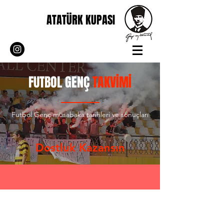
ATATÜRK KUPASI
FUTBOL GENÇ
TAKVİMİ
Futbol Genç müsabaka tarihleri ve sonuçları
Dostluk Kazansın
© 2022 S&B Sport Organisation. Bu Websitesi'nin Tüm
Hakları Saklıdır.